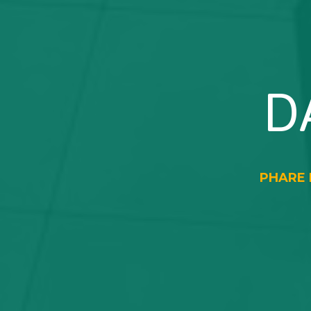
D
PHARE L