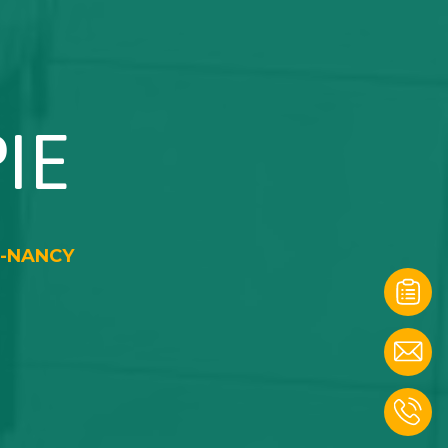
IE
èS-NANCY