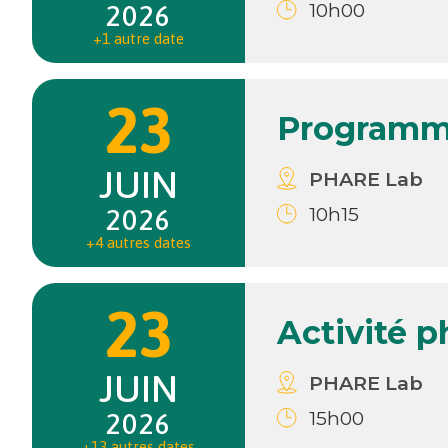
10h00
2026
+1 autre date
23
Programme
JUIN
PHARE Lab
10h15
2026
+4 autres dates
23
Activité 
JUIN
PHARE Lab
15h00
2026
+13 autres dates