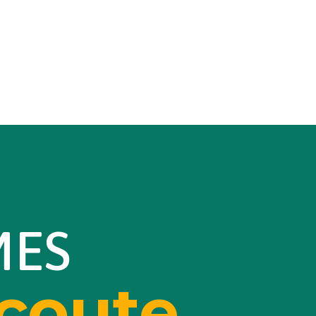
MES
écoute