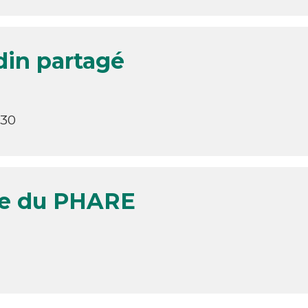
rdin partagé
h30
te du PHARE