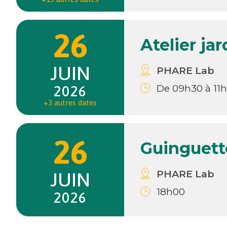
26
Atelier ja
JUIN
PHARE Lab
De 09h30 à 11
2026
+3 autres dates
26
Guinguet
PHARE Lab
JUIN
18h00
2026