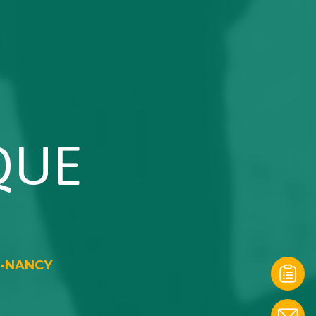
QUE
èS-NANCY